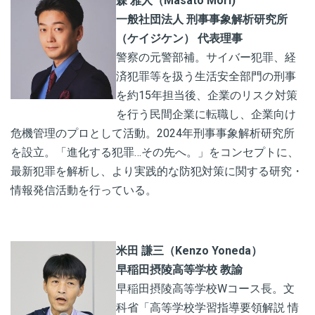
森 雅人（Masato Mori)
一般社団法人 刑事事象解析研究所
（ケイジケン） 代表理事
警察の元警部補。サイバー犯罪、経
済犯罪等を扱う生活安全部門の刑事
を約15年担当後、企業のリスク対策
を行う民間企業に転職し、企業向け
危機管理のプロとして活動。2024年刑事事象解析研究所
を設立。「進化する犯罪…その先へ。」をコンセプトに、
最新犯罪を解析し、より実践的な防犯対策に関する研究・
情報発信活動を行っている。
米田 謙三（Kenzo Yoneda）
早稲田摂陵高等学校 教諭
早稲田摂陵高等学校Wコース長。文
科省「高等学校学習指導要領解説 情