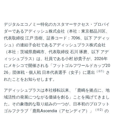
デジタルエコノミー特化のカスタマーサクセス・プロバイ
ダーであるアディッシュ株式会社（本社：東京都品川区、
代表取締役 江戸 浩樹、証券コード：7096、以下 アディッ
シュ）の連結子会社であるアディッシュプラス株式会社
（本社：茨城県鹿嶋市、代表取締役 石川 琢磨、以下 アデ
ィッシュプラス）は、社員である小村 紗貴子が、2026年
にメキシコで開催される「フットゴルフワールドカップ20
（※1）
26」
団体戦・個人戦 日本代表選手（女子）に
選出
さ
れたことをお知らせします。
アディッシュプラスは本社移転以来、「鹿嶋を拠点に、地
域活性の発展につながる価値を創る」ことを掲げてきまし
た。その象徴的な取り組みの一つが、日本初のプロフット
（※2）
ゴルフクラブ
「鹿島Ascendia（アセンディア）」
の