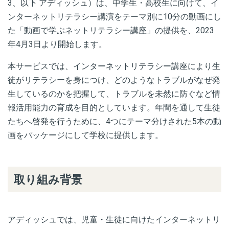
3
、以下 アディッシュ）は、中学生・高校生に向けて、イ
ンターネットリテラシー講演をテーマ別に
10
分の動画にし
た「動画で学ぶネットリテラシー講座」の提供を、
2023
年
4
月
3
日より開始します。
本サービスでは、インターネットリテラシー講座により生
徒がリテラシーを身につけ、どのようなトラブルがなぜ発
生しているのかを把握して、トラブルを未然に防ぐなど情
報活用能力の育成を目的としています。年間を通して生徒
たちへ啓発を行うために、
4
つにテーマ分けされた
5
本の動
画をパッケージにして学校に提供します。
取り組み背景
アディッシュでは、児童・生徒に向けたインターネットリ