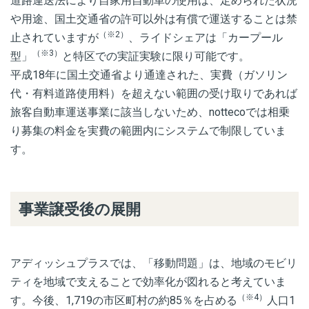
道路運送法により自家用自動車の使用は、定められた状況
や用途、国土交通省の許可以外は有償で運送することは禁
（※2）
止されていますが
、ライドシェアは「カープール
（※3）
型」
と特区での実証実験に限り可能です。
平成18年に国土交通省より通達された、実費（ガソリン
代・有料道路使用料）を超えない範囲の受け取りであれば
旅客自動車運送事業に該当しないため、nottecoでは相乗
り募集の料金を実費の範囲内にシステムで制限していま
す。
事業譲受後の展開
アディッシュプラスでは、「移動問題」は、地域のモビリ
ティを地域で支えることで効率化が図れると考えていま
（※4）
す。今後、1,719の市区町村の約85％を占める
人口1