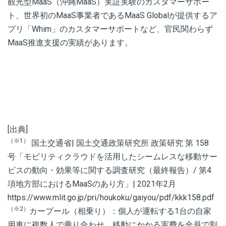
観光型MaaS（沖縄MaaS）実証実験のカスタマーサポー
ト、世界初のMaaS事業者であるMaaS Globalが提供するア
プリ「Whim」のカスタマーサポートなど、官民関わらず
MaaS推進支援の実績があります。
[出典]
（※1）
国土交通省| 国土交通政策研究所 政策研究 第 158
号「モビリティクラウドを活用したシームレスな移動サー
ビスの動向・効果等に関する調査研究（最終報告）/ 第4
項地方部におけるMaaSのあり方」| 2021年2月
https://www.mlit.go.jp/pri/houkoku/gaiyou/pdf/kkk158.pdf
（※2）
カープール（相乗り）：個人が運転する1台の自家
用車に複数人で乗り合わせ、移動にかかる実費を全員で割