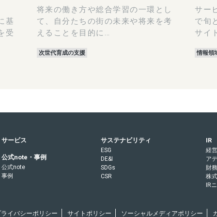
将来の働き方や総合学習の一環とし
サー
に基
て、自分たちの街の未来や将来を考
で旬
を受
えることを目的に…
サイ
次世代育成の支援
情報領
サービス
サステナビリティ
IR
ESG
経
公式note・事例
DE&I
ア
公式note
SDGs
財
事例
CSR
株
IR
Rプライバシーポリシー
サイトポリシー
ソーシャルメディアポリシー