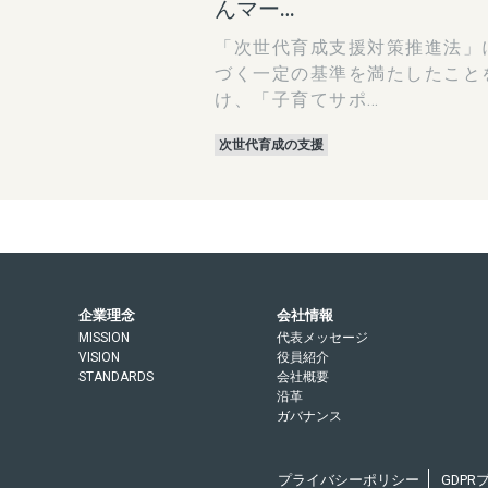
んマー…
「次世代育成支援対策推進法」
づく一定の基準を満たしたこと
け、「子育てサポ…
次世代育成の支援
企業理念
会社情報
MISSION
代表メッセージ
VISION
役員紹介
STANDARDS
会社概要
沿革
ガバナンス
プライバシーポリシー
GDP