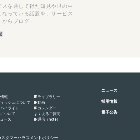
ビスを通して得た知見や世の中
となっている話題を、サービス
トからブログ…
域
ニュース
営情報
IRライブラリー
採用情報
ディッシュについて
IR動画
務ハイライト
IRカレンダー
電子公告
式について
よくあるご質問
ニュース
IR通信（note）
カスタマーハラスメントポリシー