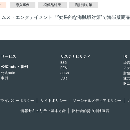
せ
導入事例
模倣品対策
海賊版対策
トムス・エンタテイメント「”効果的な海賊版対策”で海賊版商
サービス
サステナビリティ
IR
ESG
経
公式note・事例
DE&I
ア
公式note
SDGs
財
事例
CSR
株
IR
Rプライバシーポリシー
サイトポリシー
ソーシャルメディアポリシー
情報セキュリティ基本方針
反社会的勢力排除宣言