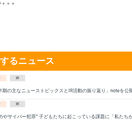
中＋＋＋
連するニュース
せ
IR
上半期の主なニューストピックスとIR活動の振り返り」noteを公
せ
IR
じめやサイバー犯罪” 子どもたちに起こっている課題に「私たちが