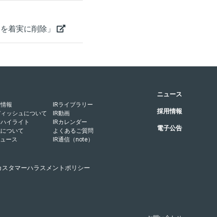
品を着実に削除」
ニュース
営情報
IRライブラリー
採用情報
ディッシュについて
IR動画
務ハイライト
IRカレンダー
電子公告
式について
よくあるご質問
ニュース
IR通信（note）
カスタマーハラスメントポリシー