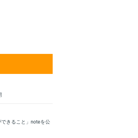
開
できること」noteを公