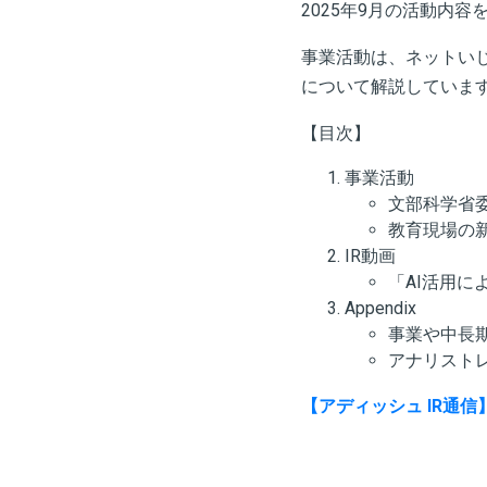
2025年9月の活動内容
事業活動は、ネットい
について解説していま
【目次】
事業活動
文部科学省
教育現場の新
IR動画
「AI活用
Appendix
事業や中長
アナリスト
【アディッシュ IR通信】