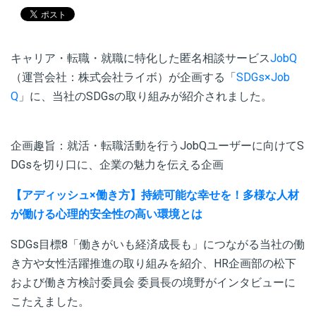
キャリア・転職・就職に特化した
匿名相談サービス
JobQ
（運営会社：株式会社ライボ）が企画する「
SDGs×Job
Q
」
に、当社のSDGsの取り組みが紹介されました。
企画趣旨：
就活・転職活動を行うJobQユーザーに向けてS
DGsを切り口に、企業の魅力を伝える企画
【アディッシュ×働き方】持続可能な幸せを！多様な人材
が働ける心理的安全性の高い環境とは
SDGs目標8「働きがいも経済成長も」につながる当社の働
き方や女性活躍推進の取り組みを紹介、HR企画部の松下
および働き方検討委員会 委員長の境野がインタビューに
こたえました。