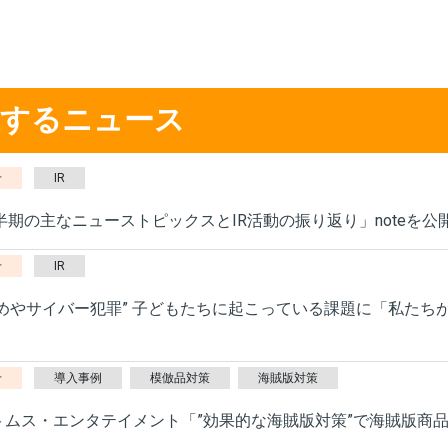
連するニュース
せ
IR
上半期の主なニューストピックスとIR活動の振り返り」noteを公
せ
IR
じめやサイバー犯罪” 子どもたちに起こっている課題に「私たちが
せ
導入事例
模倣品対策
海賊版対策
トムス・エンタテイメント「”効果的な海賊版対策”で海賊版商