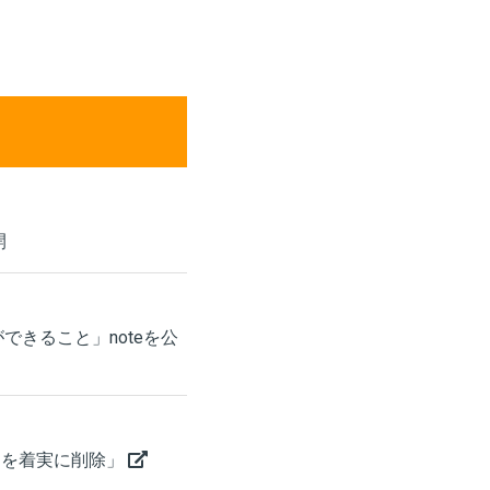
開
できること」noteを公
品を着実に削除」