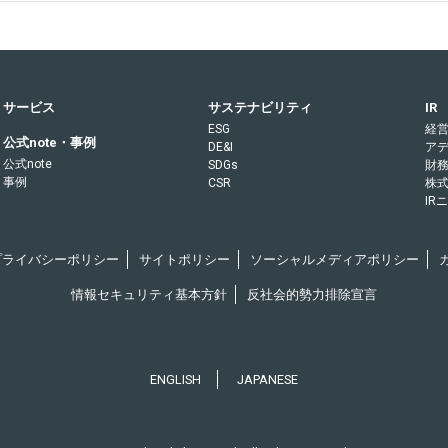
サービス
サステナビリティ
IR
ESG
経
公式note・事例
DE&I
ア
公式note
SDGs
財
事例
CSR
株
IR
Rプライバシーポリシー
サイトポリシー
ソーシャルメディアポリシー
情報セキュリティ基本方針
反社会的勢力排除宣言
ENGLISH
JAPANESE