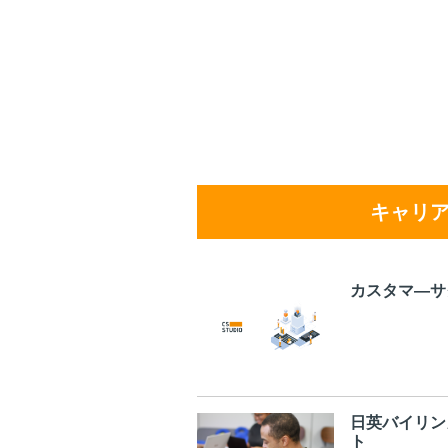
キャリ
カスタマ―サ
日英バイリン
ト