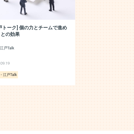
戸トーク] 個の力とチームで進め
ことの効果
江戸Talk
.09.19
・江戸Talk