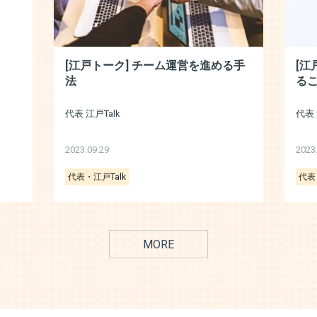
[江戸トーク] チーム運営を進める手
[江
法
る
代表 江戸Talk
代表 
2023.09.29
2023
代表・江戸Talk
代表
MORE